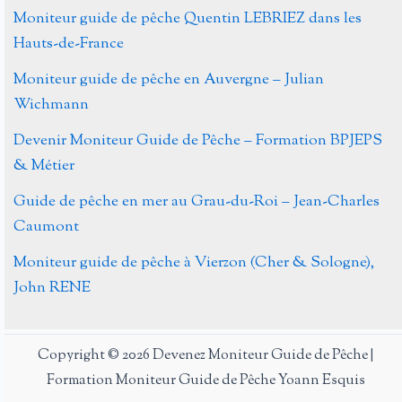
:
Moniteur guide de pêche Quentin LEBRIEZ dans les
170
Hauts-de-France
enfants
Moniteur guide de pêche en Auvergne – Julian
au
Wichmann
coups
et
Devenir Moniteur Guide de Pêche – Formation BPJEPS
120
& Métier
pêcheurs
Guide de pêche en mer au Grau-du-Roi – Jean-Charles
aux
Caumont
leurres
!!!
Moniteur guide de pêche à Vierzon (Cher & Sologne),
John RENE
Copyright © 2026 Devenez Moniteur Guide de Pêche |
Formation Moniteur Guide de Pêche Yoann Esquis