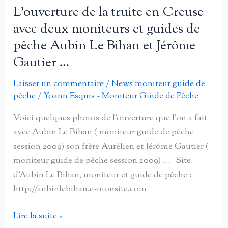
organisée
L’ouverture de la truite en Creuse
par
avec deux moniteurs et guides de
l’association
pêche Aubin Le Bihan et Jérôme
Carnacreuse
Gautier …
et
le
Laisser un commentaire
/
News moniteur guide de
syndicat
pêche
/
Yoann Esquis - Moniteur Guide de Pêche
mixte
Voici quelques photos de l’ouverture que l’on a fait
de
avec Aubin Le Bihan ( moniteur guide de pêche
l’étang
session 2009) son frère Aurélien et Jérôme Gautier (
de
moniteur guide de pêche session 2009) … Site
Méouze
d’Aubin Le Bihan, moniteur et guide de pêche :
http://aubinlebihan.e-monsite.com
L’ouverture
Lire la suite »