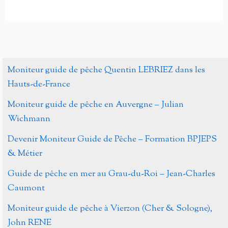
Jérôme
Le
Gautier
Bihan,
…
Moniteur
guide
de
Moniteur guide de pêche Quentin LEBRIEZ dans les
pêche
Hauts-de-France
en
Moniteur guide de pêche en Auvergne – Julian
Creuse
Wichmann
Devenir Moniteur Guide de Pêche – Formation BPJEPS
& Métier
Guide de pêche en mer au Grau-du-Roi – Jean-Charles
Caumont
Moniteur guide de pêche à Vierzon (Cher & Sologne),
John RENE