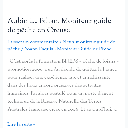
de
la
truite
Aubin Le Bihan, Moniteur guide
en
de pêche en Creuse
Creuse
avec
Laisser un commentaire
/
News moniteur guide de
pêche
/
Yoann Esquis - Moniteur Guide de Pêche
deux
moniteurs
C’est après la formation BPJEPS « pêche de loisirs »
et
promotion 2009, que j’ai décidé de quitter la France
guides
pour réaliser une expérience rare et enrichissante
de
dans des lieux encore préservés des activités
pêche
humaines. J’ai alors postulé pour un poste d’agent
Aubin
technique de la Réserve Naturelle des Terres
Le
Australes Française créée en 2006. Et aujourd’hui, je
Bihan
et
Aubin
Lire la suite »