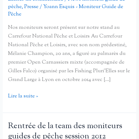
pêche
,
Presse
/
Yoann Esquis - Moniteur Guide de
Pêche
Nos moniteurs seront présent sur notre stand au
Carrefour National Pêche et Loisirs Au Carrefour
National Pêche et Loisirs, avec son nom prédestiné,
Mélanie Champion, 20 ans, a figuré au palmarès du
premier Open Carnassiers mixte (accompagnée de
Gilles Falco) organisé par les Fishing Pluri’Elles sur le
Grand Large à Lyon en octobre 2014 avec […]
Le
Lire la suite »
CNFMP
au
Carrefour
Rentrée de la team des moniteurs
National
guides de pêche session 2012