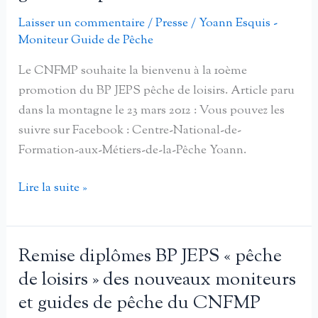
Pêche
et
Laisser un commentaire
/
Presse
/
Yoann Esquis -
Moniteur Guide de Pêche
Loisirs
2016
Le CNFMP souhaite la bienvenu à la 10ème
promotion du BP JEPS pêche de loisirs. Article paru
dans la montagne le 23 mars 2012 : Vous pouvez les
suivre sur Facebook : Centre-National-de-
Formation-aux-Métiers-de-la-Pêche Yoann.
Rentrée
Lire la suite »
de
la
team
Remise diplômes BP JEPS « pêche
des
de loisirs » des nouveaux moniteurs
moniteurs
et guides de pêche du CNFMP
guides