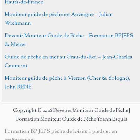
Hauts-de-France
des
Moniteur guide de pêche en Auvergne – Julian
nouveaux
Wichmann
moniteurs
et
Devenir Moniteur Guide de Pêche – Formation BPJEPS
guides
& Métier
de
Guide de pêche en mer au Grau-du-Roi – Jean-Charles
pêche
Caumont
du
CNFMP
Moniteur guide de pêche à Vierzon (Cher & Sologne),
John RENE
Copyright © 2026 Devenez Moniteur Guide de Pêche |
Formation Moniteur Guide de Pêche Yoann Esquis
Formation BP JEPS pêche de loisirs à pieds et en