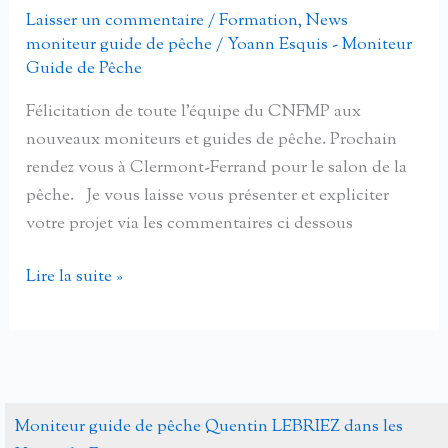
de
Laisser un commentaire
/
Formation
,
News
pêche
moniteur guide de pêche
/
Yoann Esquis - Moniteur
session
Guide de Pêche
2012
Félicitation de toute l’équipe du CNFMP aux
nouveaux moniteurs et guides de pêche. Prochain
rendez vous à Clermont-Ferrand pour le salon de la
pêche. Je vous laisse vous présenter et expliciter
votre projet via les commentaires ci dessous
Remise
Lire la suite »
diplômes
BP
JEPS
« pêche
de
Moniteur guide de pêche Quentin LEBRIEZ dans les
loisirs »