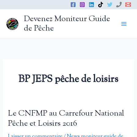
Aller
au
Devenez Moniteur Guide
contenu
de Pêche
BP JEPS pêche de loisirs
Le CNFMP au Carrefour National
Pêche et Loisirs 2016
Laisser un commentaire
/
News moniteur guide de