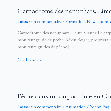
Carpodrome des nenuphars, Lim
Laisser un commentaire
/
Formation
,
News monite
Carpodrome des nenuphars, Haute Vienne Le carpod
moniteur guide de pêche. Kévin Berger, propriétair
moniteurs guides de pêche […]
Carpodrome
Lire la suite »
des
nenuphars,
Limousin
Pêche dans un carpodrôme en Cr
Laisser un commentaire
/
Animation
/
Yoann Esqu