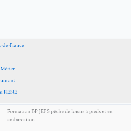
s-de-France
n
 Métier
Caumont
ohn RENE
Formation BP JEPS pêche de loisirs à pieds et en
embarcation