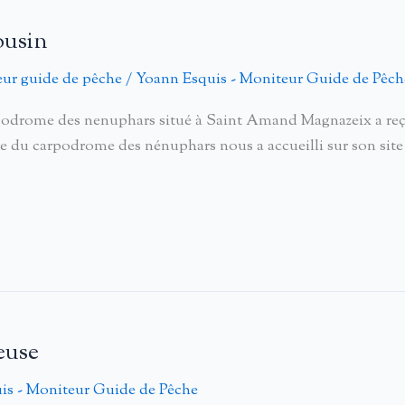
ousin
ur guide de pêche
/
Yoann Esquis - Moniteur Guide de Pêch
rome des nenuphars situé à Saint Amand Magnazeix a reçu c
e du carpodrome des nénuphars nous a accueilli sur son site t
euse
is - Moniteur Guide de Pêche