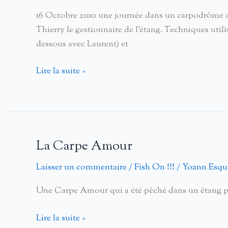
16 Octobre 2010 une journée dans un carpodrôme ave
Thierry le gestionnaire de l’étang. Techniques util
dessous avec Laurent) et
Pêche
Lire la suite »
dans
un
carpodrôme
en
Creuse
La Carpe Amour
Laisser un commentaire
/
Fish On !!!
/
Yoann Esqui
Une Carpe Amour qui a été pêché dans un étang p
La
Lire la suite »