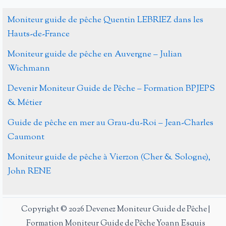
le
pêcheur
Moniteur guide de pêche Quentin LEBRIEZ dans les
participe
Hauts-de-France
à
Moniteur guide de pêche en Auvergne – Julian
la
Wichmann
protection
des
Devenir Moniteur Guide de Pêche – Formation BPJEPS
rivières
& Métier
Guide de pêche en mer au Grau-du-Roi – Jean-Charles
Caumont
Moniteur guide de pêche à Vierzon (Cher & Sologne),
John RENE
Copyright © 2026 Devenez Moniteur Guide de Pêche |
Formation Moniteur Guide de Pêche Yoann Esquis