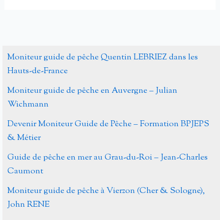
Pêche
à
la
Mouche
Moniteur guide de pêche Quentin LEBRIEZ dans les
en
Hauts-de-France
partenariat
Moniteur guide de pêche en Auvergne – Julian
exclusif
Wichmann
avec
la
Devenir Moniteur Guide de Pêche – Formation BPJEPS
FFPML
& Métier
Guide de pêche en mer au Grau-du-Roi – Jean-Charles
Caumont
Moniteur guide de pêche à Vierzon (Cher & Sologne),
John RENE