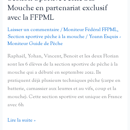
Romain
Mouche en partenariat exclusif
De
avec la FFPML
Philippi
:
Laisser un commentaire
/
Moniteur Fédéral FFPML
,
Le
Section sportive pêche à la mouche
/
Yoann Esquis -
Cantal,
Moniteur Guide de Pêche
paradis
Raphaël, Yohan, Vincent, Benoit et les deux Florian
des
sont les 6 élèves de la section sportive de pêche à la
pêcheurs
mouche qui a débuté en septembre 2012. Ils
?
pratiquent déjà plusieurs techniques pêche (carpe en
batterie, carnassier aux leurres et au vifs, coup et la
mouche). Cette section sportive est unique en France
avec 6h
Section
Lire la suite »
Sportive