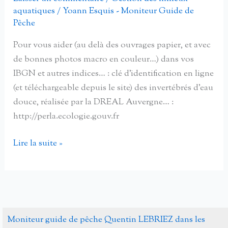
aquatiques
/
Yoann Esquis - Moniteur Guide de
Pêche
Pour vous aider (au delà des ouvrages papier, et avec
de bonnes photos macro en couleur…) dans vos
IBGN et autres indices… : clé d’identification en ligne
(et téléchargeable depuis le site) des invertébrés d’eau
douce, réalisée par la DREAL Auvergne… :
http://perla.ecologie.gouv.fr
Clé
Lire la suite »
de
détermination
des
invertébrés
d’eau
Moniteur guide de pêche Quentin LEBRIEZ dans les