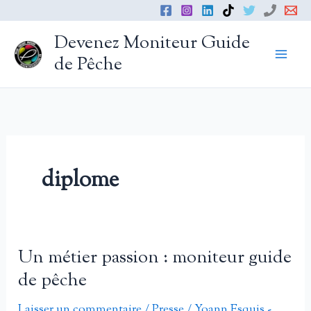
Aller
au
Devenez Moniteur Guide
contenu
de Pêche
diplome
Un métier passion : moniteur guide
de pêche
Laisser un commentaire
/
Presse
/
Yoann Esquis -