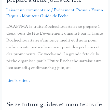
prépare à deux jours de fête
champions
au
Laisser un commentaire
/
Evénement
,
Presse
/
Yoann
Esquis - Moniteur Guide de Pêche
plan
d’eau
L’AAPPMA la truite Rochechouartaise se prépare à
de
deux jours de fête L’événement organisé par la Truite
Boischenu
Rochechouartaise s’annonce inédit et il aura pour
cadre un site particulièrement prisé des pêcheurs et
des promeneurs. Ce week-end. La grande fête de la
pêche organisée par la Truite Rochechouartaise aura
lieu samedi 4 et dimanche 5 juin, au
La
Lire la suite »
Truite
Rochechouartaise
se
Seize futurs guides et moniteurs de
prépare