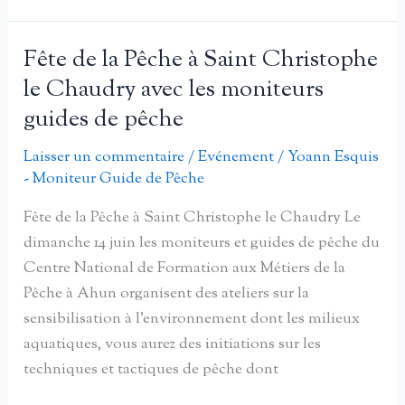
Culanaise
lance
Fête de la Pêche à Saint Christophe
une
le Chaudry avec les moniteurs
nouvelle
guides de pêche
édition
de
Laisser un commentaire
/
Evénement
/
Yoann Esquis
la
- Moniteur Guide de Pêche
fête
Fête de la Pêche à Saint Christophe le Chaudry Le
de
dimanche 14 juin les moniteurs et guides de pêche du
la
Centre National de Formation aux Métiers de la
Pêche
Pêche à Ahun organisent des ateliers sur la
sensibilisation à l’environnement dont les milieux
aquatiques, vous aurez des initiations sur les
techniques et tactiques de pêche dont