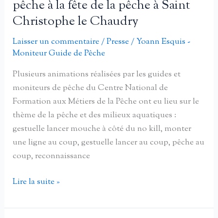
pêche à la fête de la pêche à Saint
à
Christophe le Chaudry
deux
jours
Laisser un commentaire
/
Presse
/
Yoann Esquis -
de
Moniteur Guide de Pêche
fête
Plusieurs animations réalisées par les guides et
moniteurs de pêche du Centre National de
Formation aux Métiers de la Pêche ont eu lieu sur le
thème de la pêche et des milieux aquatiques :
gestuelle lancer mouche à côté du no kill, monter
une ligne au coup, gestuelle lancer au coup, pêche au
coup, reconnaissance
Seize
Lire la suite »
futurs
guides