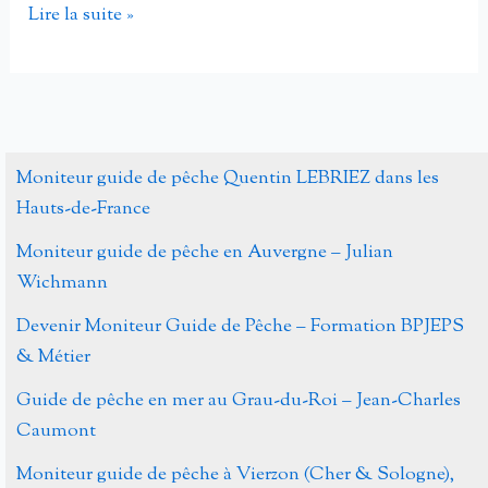
Fête
Lire la suite »
de
la
Pêche
à
Saint
Moniteur guide de pêche Quentin LEBRIEZ dans les
Christophe
Hauts-de-France
le
Moniteur guide de pêche en Auvergne – Julian
Chaudry
Wichmann
avec
les
Devenir Moniteur Guide de Pêche – Formation BPJEPS
moniteurs
& Métier
guides
Guide de pêche en mer au Grau-du-Roi – Jean-Charles
de
Caumont
pêche
Moniteur guide de pêche à Vierzon (Cher & Sologne),