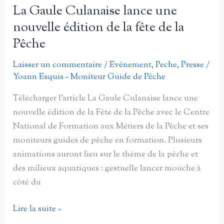
et
La Gaule Culanaise lance une
moniteurs
nouvelle édition de la fête de la
de
Pêche
pêche
à
Laisser un commentaire
/
Evénement
,
Peche
,
Presse
/
la
Yoann Esquis - Moniteur Guide de Pêche
fête
Télécharger l’article La Gaule Culanaise lance une
de
nouvelle édition de la Fête de la Pêche avec le Centre
la
National de Formation aux Métiers de la Pêche et ses
pêche
moniteurs guides de pêche en formation. Plusieurs
à
animations auront lieu sur le thème de la pêche et
Saint
des milieux aquatiques : gestuelle lancer mouche à
Christophe
côté du
le
Chaudry
La
Lire la suite »
Gaule