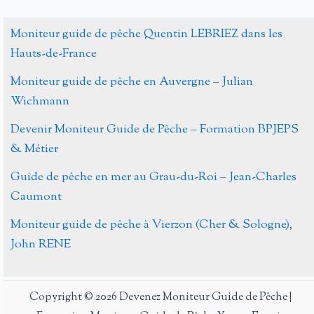
de
pêche
Moniteur guide de pêche Quentin LEBRIEZ dans les
à
Hauts-de-France
la
Moniteur guide de pêche en Auvergne – Julian
mouche
Wichmann
dans
les
Devenir Moniteur Guide de Pêche – Formation BPJEPS
Pyrénées
& Métier
Guide de pêche en mer au Grau-du-Roi – Jean-Charles
Caumont
Moniteur guide de pêche à Vierzon (Cher & Sologne),
John RENE
Copyright © 2026 Devenez Moniteur Guide de Pêche |