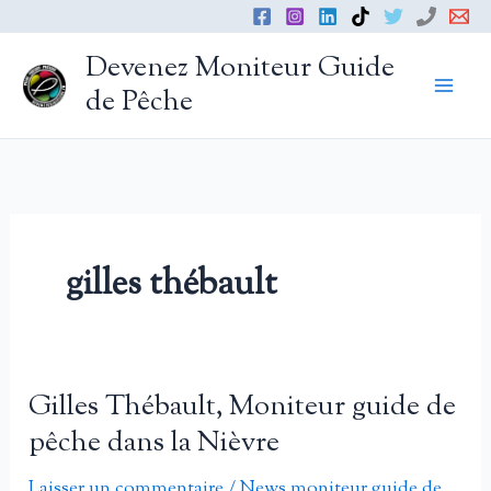
Aller
au
Devenez Moniteur Guide
contenu
de Pêche
gilles thébault
Gilles Thébault, Moniteur guide de
pêche dans la Nièvre
Laisser un commentaire
/
News moniteur guide de