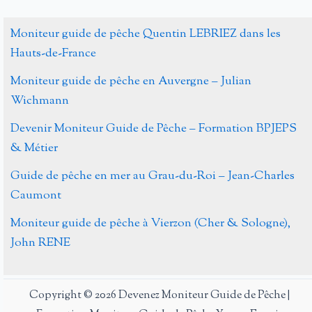
de
pêche
Moniteur guide de pêche Quentin LEBRIEZ dans les
sportive
Hauts-de-France
des
Moniteur guide de pêche en Auvergne – Julian
carnassiers
Wichmann
en
Nouvelle
Devenir Moniteur Guide de Pêche – Formation BPJEPS
Aquitaine
& Métier
Guide de pêche en mer au Grau-du-Roi – Jean-Charles
Caumont
Moniteur guide de pêche à Vierzon (Cher & Sologne),
John RENE
Copyright © 2026 Devenez Moniteur Guide de Pêche |