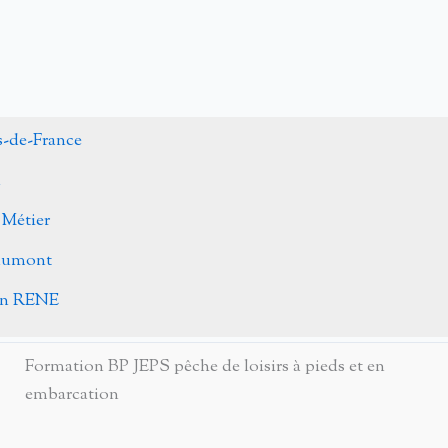
s-de-France
n
 Métier
Caumont
ohn RENE
Formation BP JEPS pêche de loisirs à pieds et en
embarcation