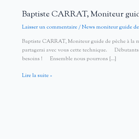
Baptiste CARRAT, Moniteur guid
Laisser un commentaire
/
News moniteur guide de
Baptiste CARRAT, Moniteur guide de pêche à la mo
partagerai avec vous cette technique. Débutants 
besoins ! Ensemble nous pourrons […]
Baptiste
Lire la suite »
CARRAT,
Moniteur
guide
de
pêche
à
la