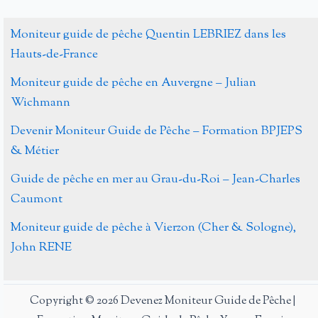
des
carnassiers
Moniteur guide de pêche Quentin LEBRIEZ dans les
dans
Hauts-de-France
la
Moniteur guide de pêche en Auvergne – Julian
Loire,
Wichmann
Julien
GRASSOT
Devenir Moniteur Guide de Pêche – Formation BPJEPS
& Métier
Guide de pêche en mer au Grau-du-Roi – Jean-Charles
Caumont
Moniteur guide de pêche à Vierzon (Cher & Sologne),
John RENE
Copyright © 2026 Devenez Moniteur Guide de Pêche |