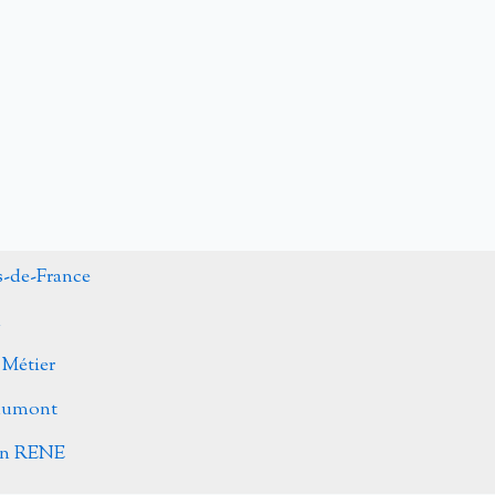
s-de-France
n
 Métier
Caumont
ohn RENE