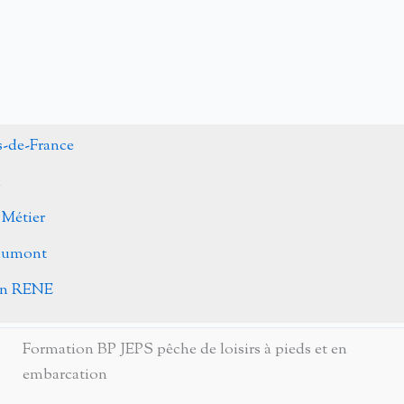
s-de-France
n
 Métier
Caumont
ohn RENE
Formation BP JEPS pêche de loisirs à pieds et en
embarcation