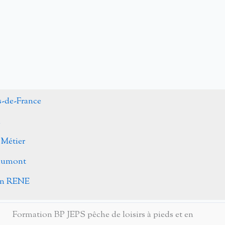
s-de-France
n
 Métier
Caumont
ohn RENE
Formation BP JEPS pêche de loisirs à pieds et en