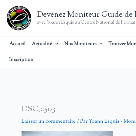
Aller
au
Devenez Moniteur Guide de 
contenu
avec Yoann Esquis au Centre National de Formati
Accueil
Actualité
Nos Moniteurs
Trouver Mon
Inscription
DSC_0503
Laisser un commentaire
/ Par
Yoann Esquis - Moni