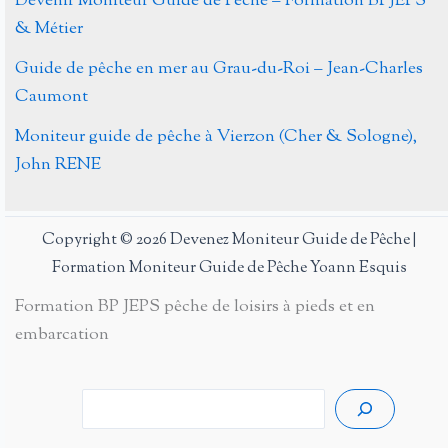
Devenir Moniteur Guide de Pêche – Formation BPJEPS
& Métier
Guide de pêche en mer au Grau-du-Roi – Jean-Charles
Caumont
Moniteur guide de pêche à Vierzon (Cher & Sologne),
John RENE
Copyright © 2026 Devenez Moniteur Guide de Pêche |
Formation Moniteur Guide de Pêche Yoann Esquis
Formation BP JEPS pêche de loisirs à pieds et en
embarcation
Rech