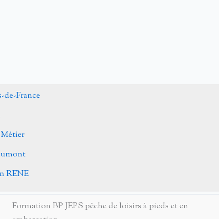
s-de-France
n
 Métier
Caumont
ohn RENE
Formation BP JEPS pêche de loisirs à pieds et en