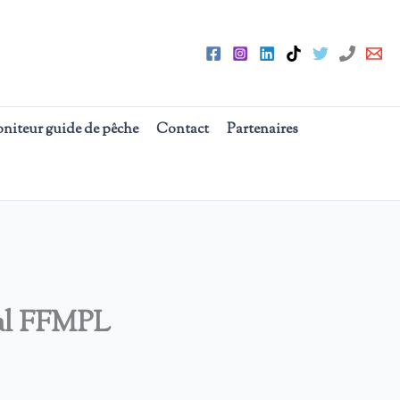
oniteur guide de pêche
Contact
Partenaires
ral FFMPL