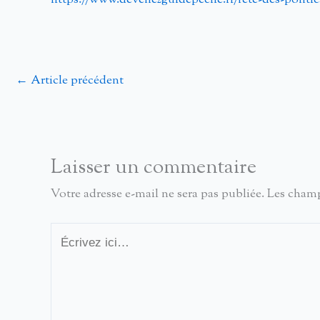
https://www.devenezguidepeche.fr/fete-des-pont
←
Article précédent
Laisser un commentaire
Votre adresse e-mail ne sera pas publiée.
Les champ
Écrivez
ici…