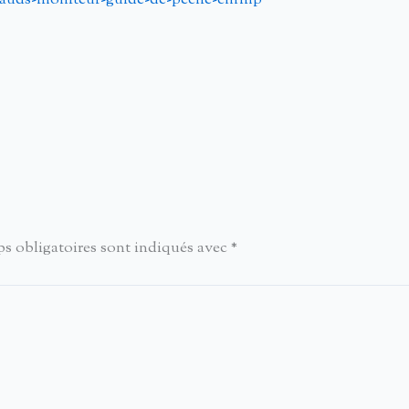
icauds-moniteur-guide-de-peche-cnfmp
s obligatoires sont indiqués avec
*