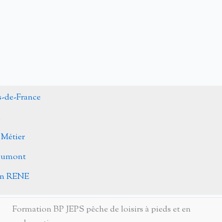
s-de-France
n
 Métier
Caumont
ohn RENE
Formation BP JEPS pêche de loisirs à pieds et en