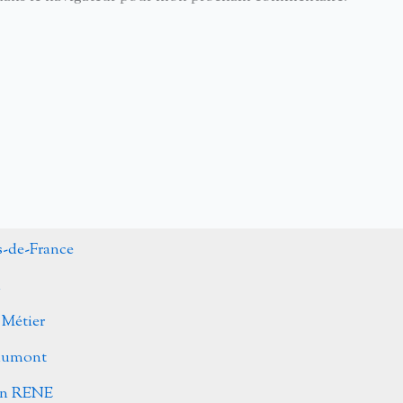
s-de-France
n
 Métier
Caumont
ohn RENE