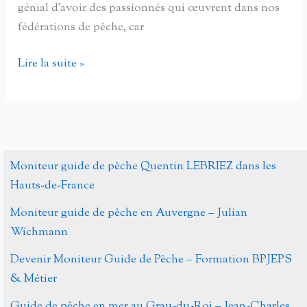
génial d’avoir des passionnés qui œuvrent dans nos
fédérations de pêche, car
Brice
Lire la suite »
Sylvain
Agent
de
développement
à
Moniteur guide de pêche Quentin LEBRIEZ dans les
la
Hauts-de-France
fédération
Moniteur guide de pêche en Auvergne – Julian
de
Wichmann
pêche
de
Devenir Moniteur Guide de Pêche – Formation BPJEPS
la
& Métier
Marne
Guide de pêche en mer au Grau-du-Roi – Jean-Charles