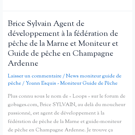
de
développement
Fédération
Brice Sylvain Agent de
de
développement à la fédération de
pêche
pêche de la Marne et Moniteur et
du
Guide de pêche en Champagne
Cher,
Ardenne
Bastien
LEMOINE
Laisser un commentaire
/
News moniteur guide de
pêche
/
Yoann Esquis - Moniteur Guide de Pêche
Plus connu sous le nom de « Loops » sur le forum de
gobages.com, Brice SYLVAIN, au delà du moucheur
passionné, est agent de développement à la
fédération de pêche de la Marne et guide-moniteur
de pêche en Champagne Ardenne. Je trouve ça