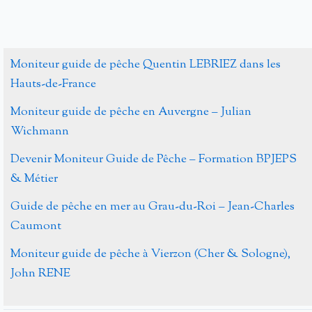
de
développement
Fédération
Moniteur guide de pêche Quentin LEBRIEZ dans les
de
Hauts-de-France
Pêche
Moniteur guide de pêche en Auvergne – Julian
du
Wichmann
Cher
Devenir Moniteur Guide de Pêche – Formation BPJEPS
& Métier
Guide de pêche en mer au Grau-du-Roi – Jean-Charles
Caumont
Moniteur guide de pêche à Vierzon (Cher & Sologne),
John RENE