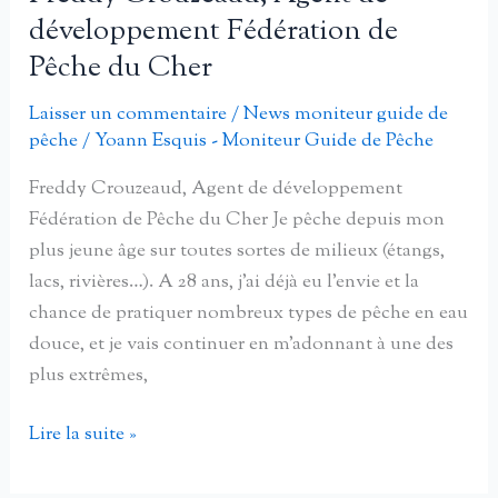
Développement
développement Fédération de
à
Pêche du Cher
la
Fédération
Laisser un commentaire
/
News moniteur guide de
de
pêche
/
Yoann Esquis - Moniteur Guide de Pêche
pêche
Freddy Crouzeaud, Agent de développement
de
Fédération de Pêche du Cher Je pêche depuis mon
la
plus jeune âge sur toutes sortes de milieux (étangs,
Manche
lacs, rivières…). A 28 ans, j’ai déjà eu l’envie et la
chance de pratiquer nombreux types de pêche en eau
douce, et je vais continuer en m’adonnant à une des
plus extrêmes,
Freddy
Lire la suite »
Crouzeaud,
Agent