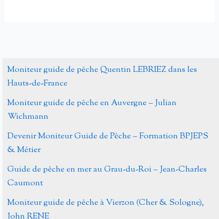
en
Poitou
respectant
Charente
l’environnement
Moniteur guide de pêche Quentin LEBRIEZ dans les
Hauts-de-France
Moniteur guide de pêche en Auvergne – Julian
Wichmann
Devenir Moniteur Guide de Pêche – Formation BPJEPS
& Métier
Guide de pêche en mer au Grau-du-Roi – Jean-Charles
Caumont
Moniteur guide de pêche à Vierzon (Cher & Sologne),
John RENE