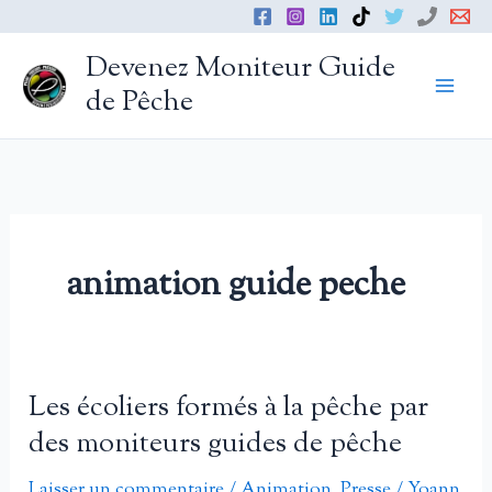
Aller
au
Devenez Moniteur Guide
contenu
de Pêche
animation guide peche
Les écoliers formés à la pêche par
des moniteurs guides de pêche
Laisser un commentaire
/
Animation
,
Presse
/
Yoann