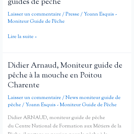
guides de pêche
toutes
ses
Laisser un commentaire
/
Presse
/
Yoann Esquis -
Moniteur Guide de Pêche
promesses
pour
Une
Lire la suite »
les
première
enfants
pour
les
Didier Arnaud, Moniteur guide de
moniteurs
pêche à la mouche en Poitou
guides
Charente
de
pêche
Laisser un commentaire
/
News moniteur guide de
pêche
/
Yoann Esquis - Moniteur Guide de Pêche
Didier ARNAUD, moniteur guide de pêche
du Centre National de Formation aux Métiers de la