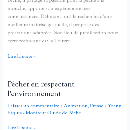
Pêche, il partage sa passion pour la pêche à la
mouche, apporte son expérience et ses
connaissances. Débutant ou à la recherche d’une
meilleure maîtrise gestuelle, il propose des
prestations adaptées. Son lieu de prédilection pour
cette technique est la Touvre
Didier
Lire la suite »
Arnaud,
Moniteur
guide
Pêcher en respectant
de
l’environnement
pêche
à
Laisser un commentaire
/
Animation
,
Presse
/
Yoann
Esquis - Moniteur Guide de Pêche
la
mouche
Pêcher
Lire la suite »
en