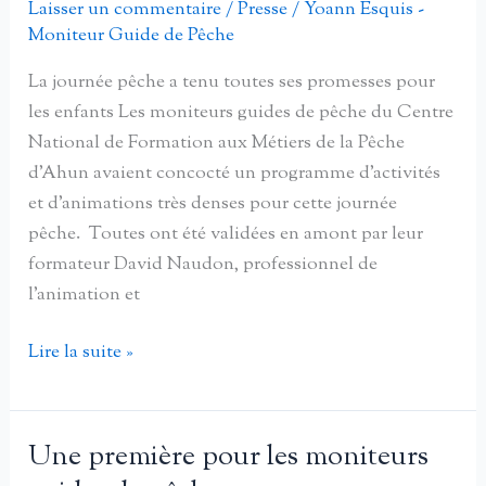
par
Laisser un commentaire
/
Presse
/
Yoann Esquis -
Moniteur Guide de Pêche
des
moniteurs
La journée pêche a tenu toutes ses promesses pour
guides
les enfants Les moniteurs guides de pêche du Centre
de
National de Formation aux Métiers de la Pêche
pêche
d’Ahun avaient concocté un programme d’activités
et d’animations très denses pour cette journée
pêche. Toutes ont été validées en amont par leur
formateur David Naudon, professionnel de
l’animation et
La
Lire la suite »
journée
pêche
a
Une première pour les moniteurs
tenu