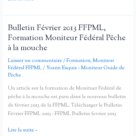
écoliers
Métiers
ont
de
mordu
la
Bulletin Février 2013 FFPML,
à
Pêche
Formation Moniteur Fédéral Pêche
l’hameçon
à la mouche
avec
les
Laisser un commentaire
/
Formation
,
Moniteur
moniteurs
Fédéral FFPML
/
Yoann Esquis - Moniteur Guide de
guide
Pêche
de
Un article sur la formation de Monituer Fédéral de
pêche
pêche à la mouche est paru dans le nouveau bulletin
en
de février 2013 de la FFPML. Télécharger le Bulletin
formation
Février FFPML 2013 : FFPML Bulletin fevrier 2013
au
Centre
Bulletin
Lire la suite »
National