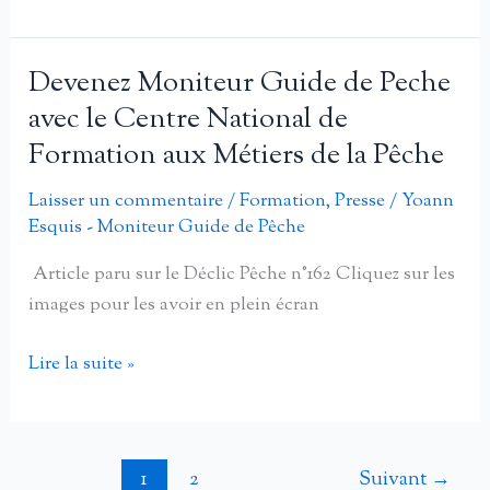
Février
de
2013
Formation
FFPML,
Devenez Moniteur Guide de Peche
aux
Formation
avec le Centre National de
Métiers
Moniteur
de
Formation aux Métiers de la Pêche
Fédéral
la
Pêche
Laisser un commentaire
/
Formation
,
Presse
/
Yoann
Pêche
à
Esquis - Moniteur Guide de Pêche
la
Article paru sur le Déclic Pêche n°162 Cliquez sur les
mouche
images pour les avoir en plein écran
Devenez
Lire la suite »
Moniteur
Guide
de
1
2
Suivant
→
Peche