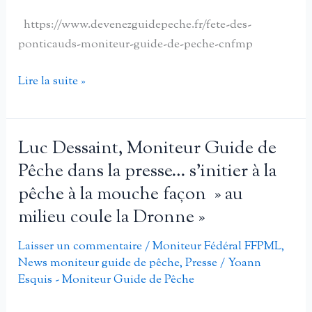
https://www.devenezguidepeche.fr/fete-des-
ponticauds-moniteur-guide-de-peche-cnfmp
La
Lire la suite »
fête
des
ponticauds
Luc Dessaint, Moniteur Guide de
a
Pêche dans la presse… s’initier à la
toujours
pêche à la mouche façon » au
la
milieu coule la Dronne »
pêche
avec
Laisser un commentaire
/
Moniteur Fédéral FFPML
,
les
News moniteur guide de pêche
,
Presse
/
Yoann
moniteurs
Esquis - Moniteur Guide de Pêche
guides