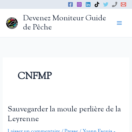
Aller
au
Devenez Moniteur Guide
contenu
de Pêche
CNFMP
Sauvegarder la moule perlière de la
Leyrenne
Laisser un commentaire
/
Presse
/
Yoann Esquis -