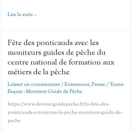
de
pêche
Luc
Lire la suite »
du
Dessaint,
CNFMP
Moniteur
Guide
Fête des ponticauds avec les
de
moniteurs guides de pêche du
Pêche
centre national de formation aux
dans
métiers de la pêche
la
presse…
Laisser un commentaire
/
Evénement
,
Presse
/
Yoann
s’initier
Esquis - Moniteur Guide de Pêche
à
https://www.devenezguidepeche.fr/la-fete-des-
la
ponticauds-a-toujours-la-peche-moniteur-guide-de-
pêche
peche
à
la