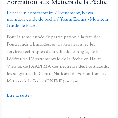
Formation aux Métiers de la Pêche
fête
de
des
la
Laisser un commentaire
/
Evénement
,
News
ponts
pêche
moniteur guide de pêche
/
Yoann Esquis - Moniteur
de
Guide de Pêche
Limoges
Pour la 3ème année de participation à la fête des
Ponticauds à Limoges, en partenariat avec les
services techniques de la ville de Limoges, de la
Fédération Départementale de la Pêche en Haute
Vienne, de l’AAPPMA des pêcheurs des Ponticauds,
les stagiaires du Centre National de Formation aux
Métiers de la Pêche (CNFMP) ont pu
Fête
Lire la suite »
des
Ponticauds,
23