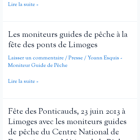
Fête
Lire la suite »
mouche
des
façon
ponticauds
»
avec
Les moniteurs guides de pêche à la
au
les
milieu
fête des ponts de Limoges
moniteurs
coule
guides
Laisser un commentaire
/
Presse
/
Yoann Esquis -
la
Moniteur Guide de Pêche
de
Dronne »
pêche
Les
Lire la suite »
du
moniteurs
centre
guides
national
de
de
Fête des Ponticauds, 23 juin 2013 à
pêche
formation
Limoges avec les moniteurs guides
à
aux
de pêche du Centre National de
la
métiers