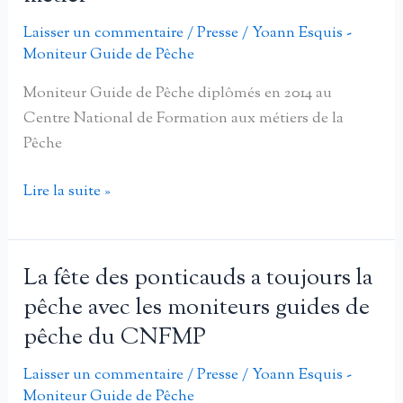
la
Leyrenne
Laisser un commentaire
/
Presse
/
Yoann Esquis -
Moniteur Guide de Pêche
Moniteur Guide de Pêche diplômés en 2014 au
Centre National de Formation aux métiers de la
Pêche
La
Lire la suite »
pêche,
leur
passion
La fête des ponticauds a toujours la
et
pêche avec les moniteurs guides de
leur
pêche du CNFMP
futur
métier
Laisser un commentaire
/
Presse
/
Yoann Esquis -
Moniteur Guide de Pêche