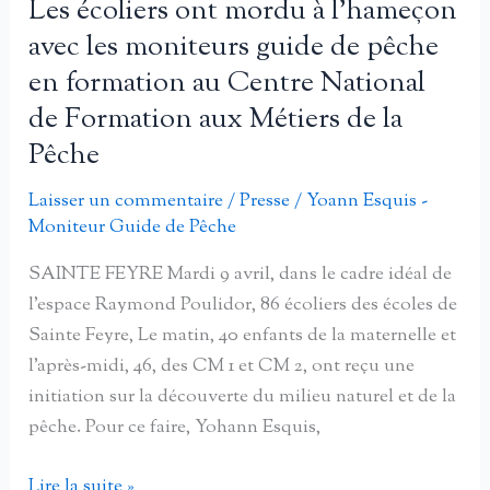
Les écoliers ont mordu à l’hameçon
juin
avec les moniteurs guide de pêche
2013
en formation au Centre National
à
de Formation aux Métiers de la
Limoges
Pêche
avec
les
Laisser un commentaire
/
Presse
/
Yoann Esquis -
moniteurs
Moniteur Guide de Pêche
guides
de
SAINTE FEYRE Mardi 9 avril, dans le cadre idéal de
pêche
l’espace Raymond Poulidor, 86 écoliers des écoles de
du
Sainte Feyre, Le matin, 40 enfants de la maternelle et
Centre
l’après-midi, 46, des CM 1 et CM 2, ont reçu une
National
initiation sur la découverte du milieu naturel et de la
de
pêche. Pour ce faire, Yohann Esquis,
Formation
Les
Lire la suite »
aux