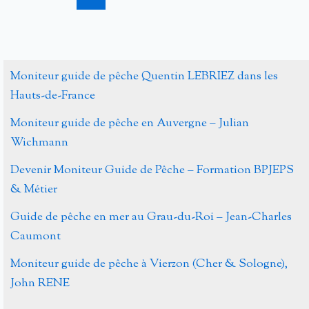
avec
le
Centre
National
Moniteur guide de pêche Quentin LEBRIEZ dans les
de
Hauts-de-France
Formation
Moniteur guide de pêche en Auvergne – Julian
aux
Wichmann
Métiers
Devenir Moniteur Guide de Pêche – Formation BPJEPS
de
& Métier
la
Pêche
Guide de pêche en mer au Grau-du-Roi – Jean-Charles
Caumont
Moniteur guide de pêche à Vierzon (Cher & Sologne),
John RENE