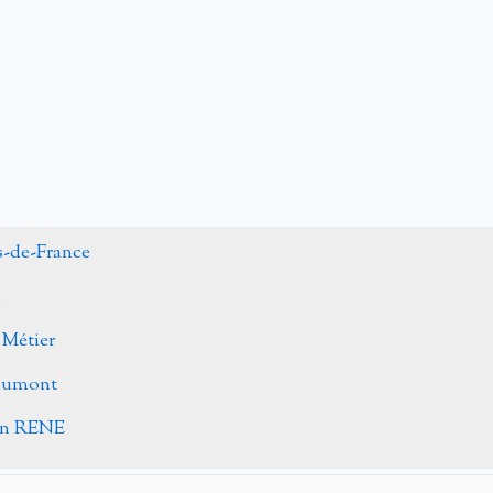
s-de-France
n
 Métier
Caumont
ohn RENE