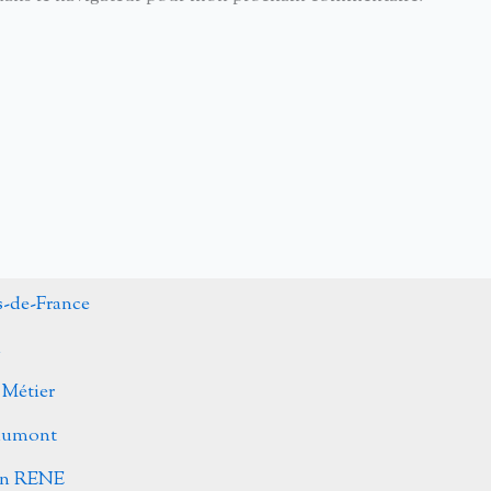
s-de-France
n
 Métier
Caumont
ohn RENE