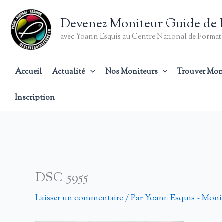
Aller
au
Devenez Moniteur Guide de 
contenu
avec Yoann Esquis au Centre National de Formati
Accueil
Actualité
Nos Moniteurs
Trouver Mon
Inscription
DSC_5955
Laisser un commentaire
/ Par
Yoann Esquis - Moni