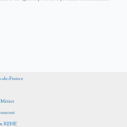
s-de-France
n
 Métier
Caumont
ohn RENE