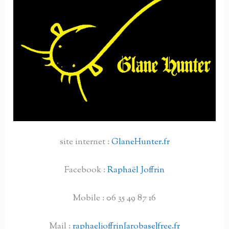
site internet :
GlaneHunter.fr
Facebook :
Raphaël Joffrin
Mobile : 06 35 49 87 16
Mail :
raphaeljoffrin[arobase]free.fr