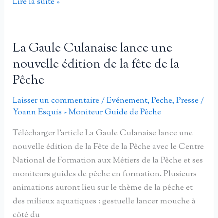
L’USEP
Lire la suite »
et
l’
AAPPMA
La Gaule Culanaise lance une
des
nouvelle édition de la fête de la
Ponticauds
Pêche
ont
initié
Laisser un commentaire
/
Evénement
,
Peche
,
Presse
/
les
Yoann Esquis - Moniteur Guide de Pêche
plus
Télécharger l’article La Gaule Culanaise lance une
jeunes
nouvelle édition de la Fête de la Pêche avec le Centre
avec
National de Formation aux Métiers de la Pêche et ses
le
moniteurs guides de pêche en formation. Plusieurs
CNFMP
animations auront lieu sur le thème de la pêche et
des milieux aquatiques : gestuelle lancer mouche à
côté du