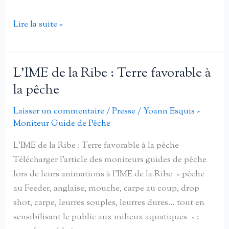
La
Lire la suite »
Gaule
Culanaise
lance
L’IME de la Ribe : Terre favorable à
une
la pêche
nouvelle
édition
Laisser un commentaire
/
Presse
/
Yoann Esquis -
Moniteur Guide de Pêche
de
la
L’IME de la Ribe : Terre favorable à la pêche
fête
Télécharger l’article des moniteurs guides de pêche
de
lors de leurs animations à l’IME de la Ribe » pêche
la
au Feeder, anglaise, mouche, carpe au coup, drop
Pêche
shot, carpe, leurres souples, leurres dures… tout en
sensibilisant le public aux milieux aquatiques » :