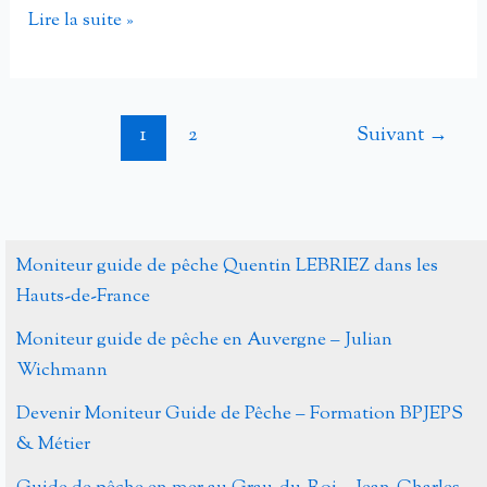
Découverte
Lire la suite »
des
techniques
de
1
2
Suivant
→
pêche
à
la
Ribe
avec
Moniteur guide de pêche Quentin LEBRIEZ dans les
les
Hauts-de-France
moniteurs
Moniteur guide de pêche en Auvergne – Julian
Guides
Wichmann
de
Devenir Moniteur Guide de Pêche – Formation BPJEPS
Pêche
& Métier