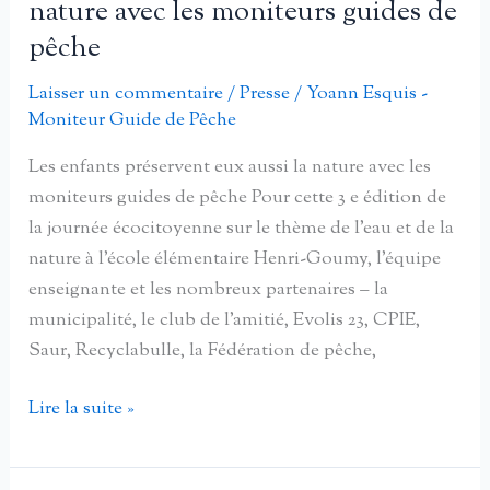
nature avec les moniteurs guides de
de
pêche
la
Ribe
Laisser un commentaire
/
Presse
/
Yoann Esquis -
par
Moniteur Guide de Pêche
des
Les enfants préservent eux aussi la nature avec les
moniteurs
moniteurs guides de pêche Pour cette 3 e édition de
guides
la journée écocitoyenne sur le thème de l’eau et de la
de
nature à l’école élémentaire Henri-Goumy, l’équipe
pêche
enseignante et les nombreux partenaires – la
municipalité, le club de l’amitié, Evolis 23, CPIE,
Saur, Recyclabulle, la Fédération de pêche,
Les
Lire la suite »
enfants
préservent