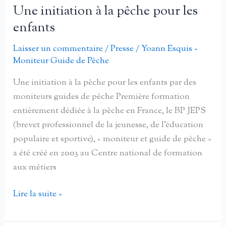
eux
Une initiation à la pêche pour les
aussi
enfants
la
nature
Laisser un commentaire
/
Presse
/
Yoann Esquis -
Moniteur Guide de Pêche
avec
les
Une initiation à la pêche pour les enfants par des
moniteurs
moniteurs guides de pêche Première formation
guides
entièrement dédiée à la pêche en France, le BP JEPS
de
(brevet professionnel de la jeunesse, de l’éducation
pêche
populaire et sportive), « moniteur et guide de pêche »
a été créé en 2003 au Centre national de formation
aux métiers
Une
Lire la suite »
initiation
à