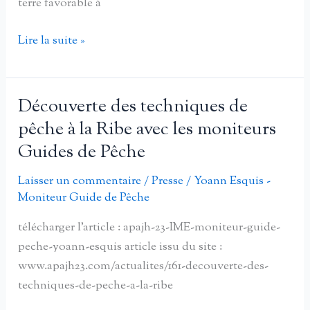
terre favorable à
L’IME
Lire la suite »
de
la
Ribe
Découverte des techniques de
:
pêche à la Ribe avec les moniteurs
Terre
Guides de Pêche
favorable
à
Laisser un commentaire
/
Presse
/
Yoann Esquis -
la
Moniteur Guide de Pêche
pêche
télécharger l’article : apajh-23-IME-moniteur-guide-
peche-yoann-esquis article issu du site :
www.apajh23.com/actualites/161-decouverte-des-
techniques-de-peche-a-la-ribe