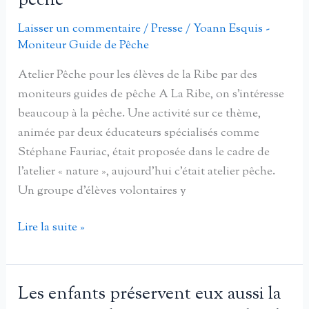
pêche
et
des
Laisser un commentaire
/
Presse
/
Yoann Esquis -
milieux
Moniteur Guide de Pêche
aquatiques
Atelier Pêche pour les élèves de la Ribe par des
moniteurs guides de pêche A La Ribe, on s’intéresse
beaucoup à la pêche. Une activité sur ce thème,
animée par deux éducateurs spécialisés comme
Stéphane Fauriac, était proposée dans le cadre de
l’atelier « nature », aujourd’hui c’était atelier pêche.
Un groupe d’élèves volontaires y
Atelier
Lire la suite »
Pêche
pour
les
Les enfants préservent eux aussi la
élèves