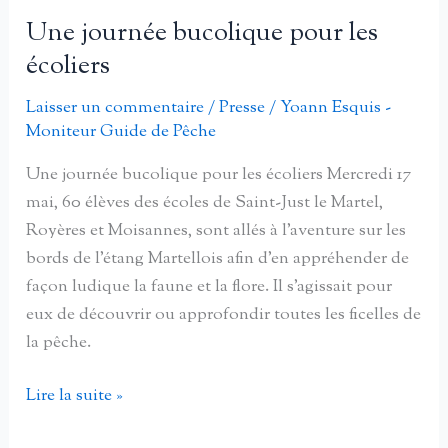
la
Une journée bucolique pour les
pêche
écoliers
pour
les
Laisser un commentaire
/
Presse
/
Yoann Esquis -
Moniteur Guide de Pêche
enfants
Une journée bucolique pour les écoliers Mercredi 17
mai, 60 élèves des écoles de Saint-Just le Martel,
Royères et Moisannes, sont allés à l’aventure sur les
bords de l’étang Martellois afin d’en appréhender de
façon ludique la faune et la flore. Il s’agissait pour
eux de découvrir ou approfondir toutes les ficelles de
la pêche.
Une
Lire la suite »
journée