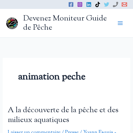
Aller
au
Devenez Moniteur Guide
contenu
de Pêche
animation peche
A la découverte de la pêche et des
milieux aquatiques
Laisser un commentaire
/
Presse
/
Yoann Esquis -