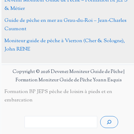
Devenir Moniteur Guide de Pêche – Formation BPJEPS
& Métier
Guide de pêche en mer au Grau-du-Roi – Jean-Charles
Caumont
Moniteur guide de pêche à Vierzon (Cher & Sologne),
John RENE
Copyright © 2026 Devenez Moniteur Guide de Pêche |
Formation Moniteur Guide de Pêche Yoann Esquis
Formation BP JEPS pêche de loisirs à pieds et en
embarcation
Rech